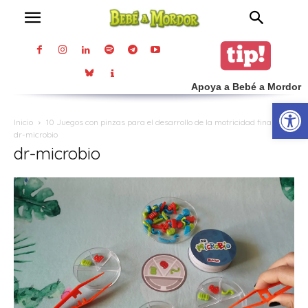
Apoya a Bebé a Mordor
Abrir
Inicio
10 Juegos con pinzas para el desarrollo de la motricidad fina
dr-microbio
dr-microbio