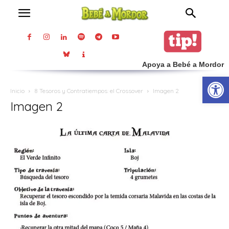
Apoya a Bebé a Mordor
Abrir
Inicio
8 Tesoros y Contratiempos: el Crossover
Imagen 2
Imagen 2