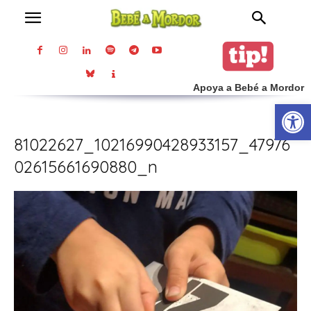
Apoya a Bebé a Mordor
Abrir
81022627_10216990428933157_47976
02615661690880_n