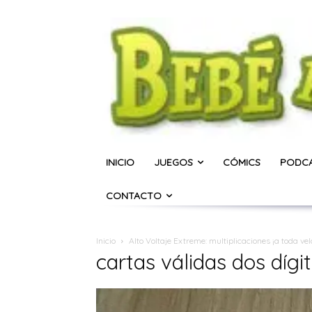
INICIO
JUEGOS
CÓMICS
PODC
CONTACTO
Inicio
Alto Voltaje Extreme: multiplicaciones ¡a toda ve
cartas válidas dos dígi