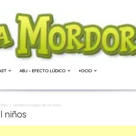
AST
ABJ – EFECTO LÚDICO
+OCIO
niñas
beneficios juegos de rol niños
l niños