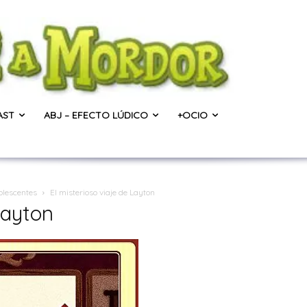
AST
ABJ – EFECTO LÚDICO
+OCIO
olescentes
El misterioso viaje de Layton
Layton