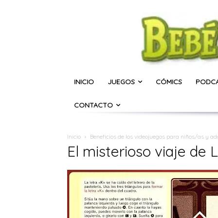
INICIO
JUEGOS
CÓMICS
PODC
CONTACTO
Inicio
Beneficios de los videojuegos para niños/as y ad
El misterioso viaje de 