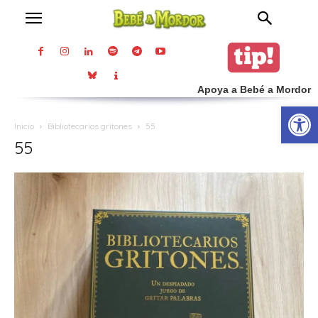
Apoya a Bebé a Mordor
Abrir
Inicio
Bibliotecarios gritones
55
55