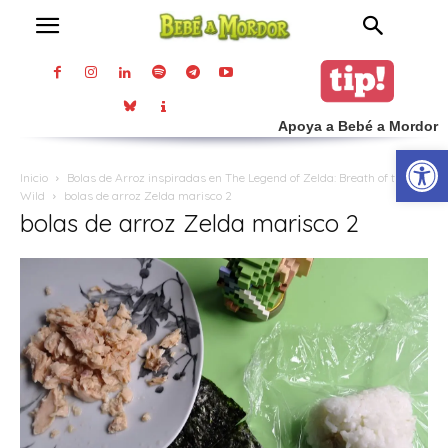
Apoya a Bebé a Mordor
Abrir
Inicio
Bolas de Arroz inspiradas en The Legend of Zelda: Breath of the
Wild
bolas de arroz Zelda marisco 2
bolas de arroz Zelda marisco 2