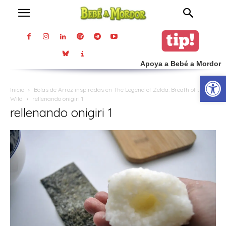
Apoya a Bebé a Mordor
Abrir
Inicio
Bolas de Arroz inspiradas en The Legend of Zelda: Breath of the
Wild
rellenando onigiri 1
rellenando onigiri 1