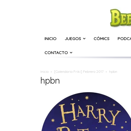
INICIO
JUEGOS
CÓMICS
PODC
CONTACTO
Inicio
[Calendario Friki] Febrero 2017
hpbn
hpbn