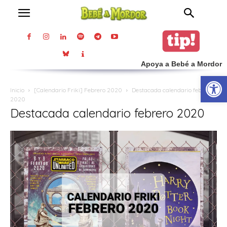
Apoya a Bebé a Mordor
Abrir
Inicio
[Calendario Friki] Febrero 2020
Destacada calendario febrero
2020
Destacada calendario febrero 2020