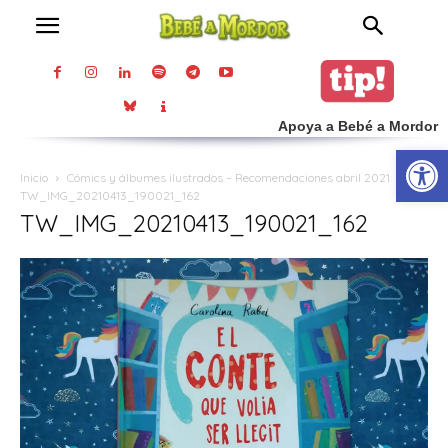
Apoya a Bebé a Mordor
Abrir
Inicio
Cómics y álbumes ilustrados – Recomendaciones abril 2021
TW_IMG_20210413_190021_162
TW_IMG_20210413_190021_162