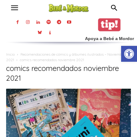
Apoya a Bebé a Mordor
Abrir
Inicio
Recomendaciones de cómics y álbumes ilustrados – Noviembre
2021
comics recomendados noviembre 2021
comics recomendados noviembre
2021