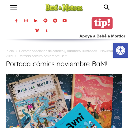
Apoya a Bebé a Mordor
Abrir
Inicio
Recomendaciones de cómics y álbumes ilustrados – Noviembre
2021
Portada cómics noviembre BaM!
Portada cómics noviembre BaM!