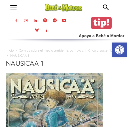
Apoya a Bebé a Mordor
Abrir
Inicio
Cómics sobre el medio ambiente, cambio climático y sostenibilidad
NAUSICAA 1
NAUSICAA 1