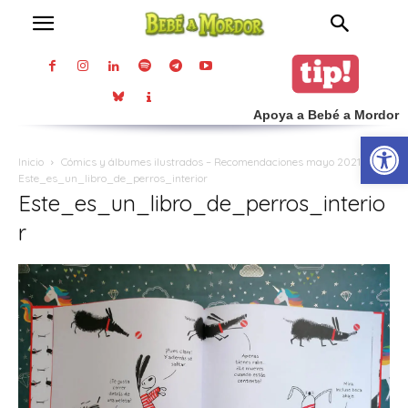
Apoya a Bebé a Mordor
Abrir
Inicio
Cómics y álbumes ilustrados – Recomendaciones mayo 2021
Este_es_un_libro_de_perros_interior
Este_es_un_libro_de_perros_interio
r