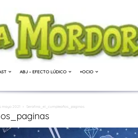
AST
ABJ – EFECTO LÚDICO
+OCIO
es mayo 2021
Serafina_el_cumpleaños_paginas
̃os_paginas