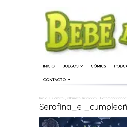
INICIO
JUEGOS
CÓMICS
PODC
CONTACTO
Inicio
Cómics y álbumes ilustrados – Recomendacion
Serafina_el_cumplean