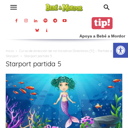
Apoya a Bebé a Mordor
Abrir
Inicio
Curso de dirección de rol Iniciativa Directoras [5] – Partida a
Starport
Starport partida 5
Starport partida 5