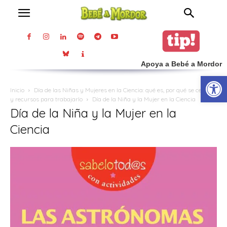
Apoya a Bebé a Mordor
Abrir
Inicio
Día de las Niñas y Mujeres en la Ciencia: qué es, por qué se celebra
y recursos para trabajarlo
Día de la Niña y la Mujer en la Ciencia
Día de la Niña y la Mujer en la
Ciencia