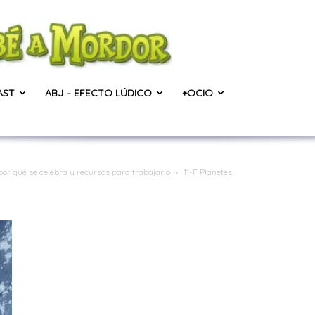
AST
ABJ – EFECTO LÚDICO
+OCIO
 por qué se celebra y recursos para trabajarlo
11-F Planetes