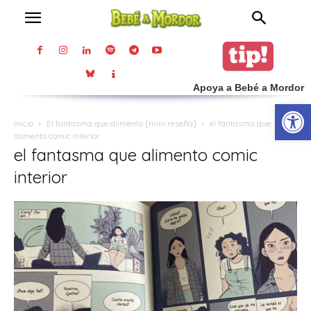
Apoya a Bebé a Mordor
Abrir
Inicio
El fantasma que alimento [mini reseña]
el fantasma que
alimento comic interior
el fantasma que alimento comic
interior