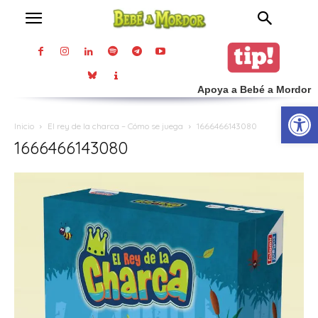
Apoya a Bebé a Mordor
Abrir
Inicio
El rey de la charca – Cómo se juega
1666466143080
1666466143080