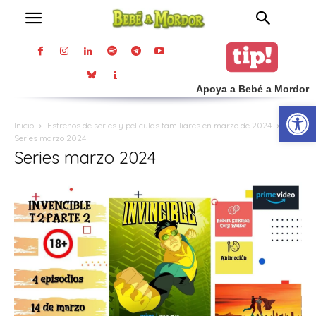
Apoya a Bebé a Mordor
Abrir
Inicio
Estrenos de series y películas familiares en marzo de 2024
Series marzo 2024
Series marzo 2024