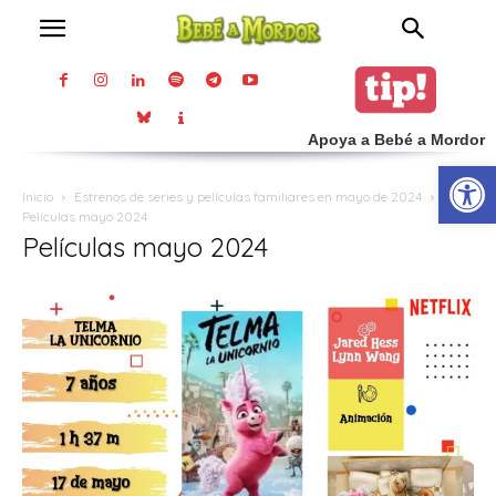
Apoya a Bebé a Mordor
Abrir
Inicio
Estrenos de series y películas familiares en mayo de 2024
Películas mayo 2024
Películas mayo 2024