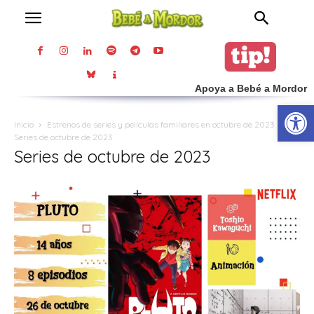
Apoya a Bebé a Mordor
Abrir
Inicio
Estrenos de series y películas familiares en octubre de 2023
Series de octubre de 2023
Series de octubre de 2023