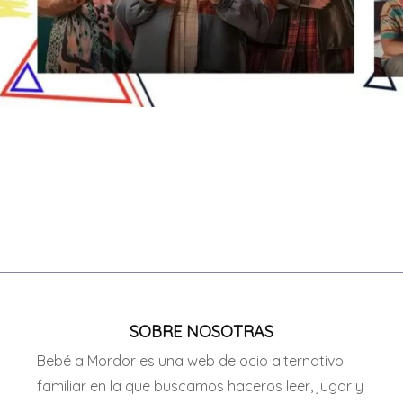
SOBRE NOSOTRAS
Bebé a Mordor es una web de ocio alternativo
familiar en la que buscamos haceros leer, jugar y