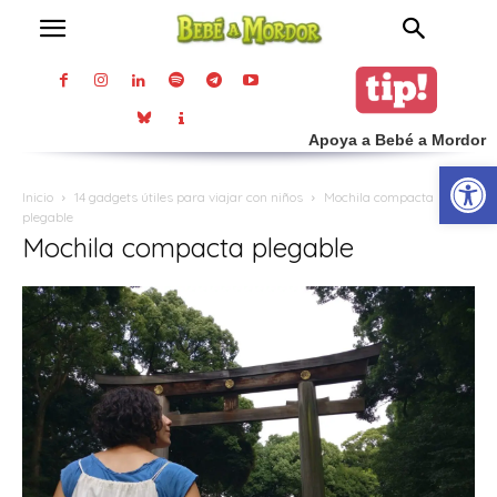
Apoya a Bebé a Mordor
Abrir
Inicio
14 gadgets útiles para viajar con niños
Mochila compacta
plegable
Mochila compacta plegable