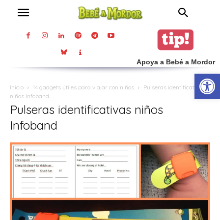
Apoya a Bebé a Mordor
Abrir
Inicio
14 gadgets útiles para viajar con niños
Pulseras identificativas
niños Infoband
Pulseras identificativas niños
Infoband