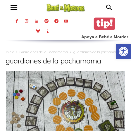
Apoya a Bebé a Mordor
Abrir
Inicio
Guardianes de la Pachamama
guardianes de la pachamama
guardianes de la pachamama