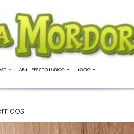
AST
ABJ – EFECTO LÚDICO
+OCIO
erridos