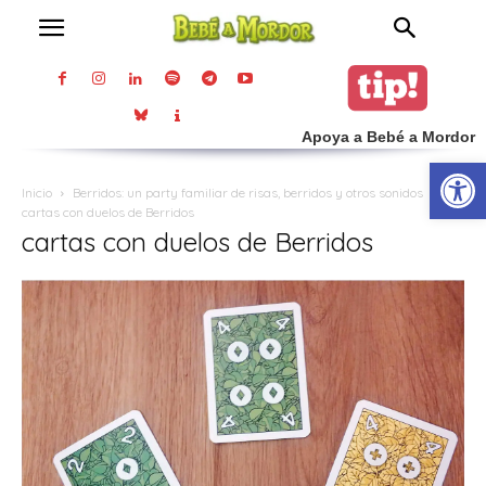
Apoya a Bebé a Mordor
Abrir
Inicio
Berridos: un party familiar de risas, berridos y otros sonidos
cartas con duelos de Berridos
cartas con duelos de Berridos