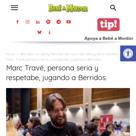
Apoya a Bebé a Mordor
Abrir
Inicio
Berridos: un party familiar de risas, berridos y otros sonidos
Marc Travé, persona seria y respetabe, jugando a Berridos.
Marc Travé, persona seria y
respetabe, jugando a Berridos.