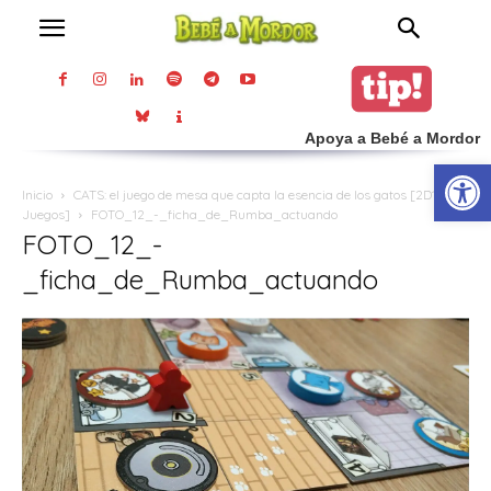
Apoya a Bebé a Mordor
Abrir
Inicio
CATS: el juego de mesa que capta la esencia de los gatos [2D10
Juegos]
FOTO_12_-_ficha_de_Rumba_actuando
FOTO_12_-
_ficha_de_Rumba_actuando