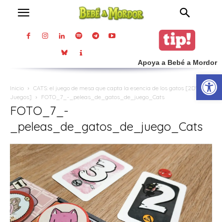
Apoya a Bebé a Mordor
Abrir
Inicio
CATS: el juego de mesa que capta la esencia de los gatos [2D10
Juegos]
FOTO_7_-_peleas_de_gatos_de_juego_Cats
FOTO_7_-
_peleas_de_gatos_de_juego_Cats