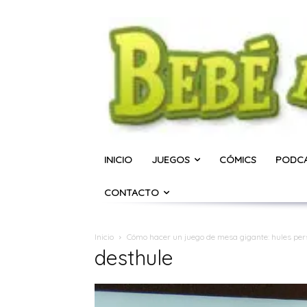
INICIO
JUEGOS
CÓMICS
PODC
CONTACTO
Inicio
Cómo hacer un juego de mesa gigante: hules per
desthule