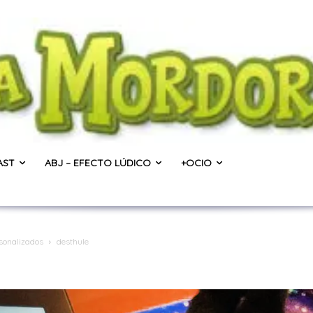
AST
ABJ – EFECTO LÚDICO
+OCIO
sonalizados
desthule