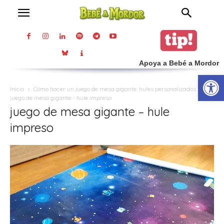
Apoya a Bebé a Mordor
Abrir
Inicio
Cómo hacer un juego de mesa gigante: hules personalizados
juego de mesa gigante - hule impreso
juego de mesa gigante – hule
impreso