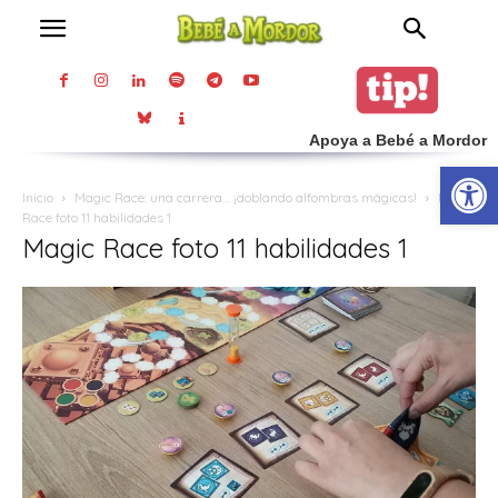
Apoya a Bebé a Mordor
Abrir
Inicio
Magic Race: una carrera… ¡doblando alfombras mágicas!
Magic
Race foto 11 habilidades 1
Magic Race foto 11 habilidades 1