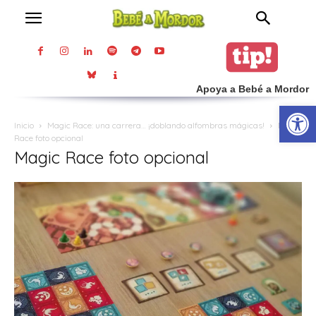
Apoya a Bebé a Mordor
Abrir
Inicio
Magic Race: una carrera… ¡doblando alfombras mágicas!
Magic
Race foto opcional
Magic Race foto opcional