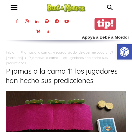
Apoya a Bebé a Mordor
Abrir
Inicio
¡Pijamas a la cama!: ¿recordarás dónde duerme cada uno?
[Mercurio]
Pijamas a la cama 11 los jugadores han hecho sus
predicciones
Pijamas a la cama 11 los jugadores
han hecho sus predicciones