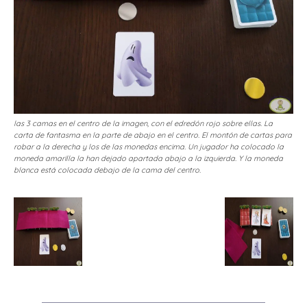
las 3 camas en el centro de la imagen, con el edredón rojo sobre ellas. La
carta de fantasma en la parte de abajo en el centro. El montón de cartas para
robar a la derecha y los de las monedas encima. Un jugador ha colocado la
moneda amarilla la han dejado apartada abajo a la izquierda. Y la moneda
blanca está colocada debajo de la cama del centro.