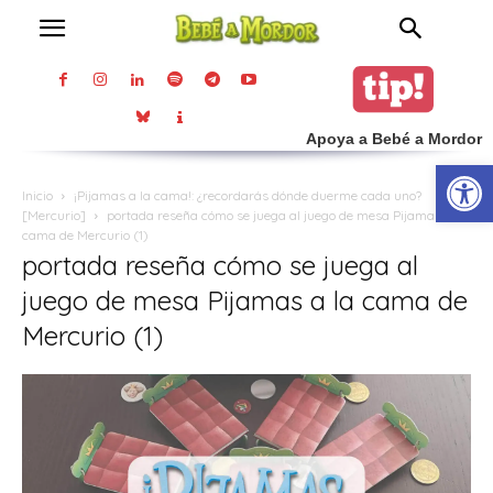
Apoya a Bebé a Mordor
Abrir
Inicio
¡Pijamas a la cama!: ¿recordarás dónde duerme cada uno?
[Mercurio]
portada reseña cómo se juega al juego de mesa Pijamas a la
cama de Mercurio (1)
portada reseña cómo se juega al
juego de mesa Pijamas a la cama de
Mercurio (1)