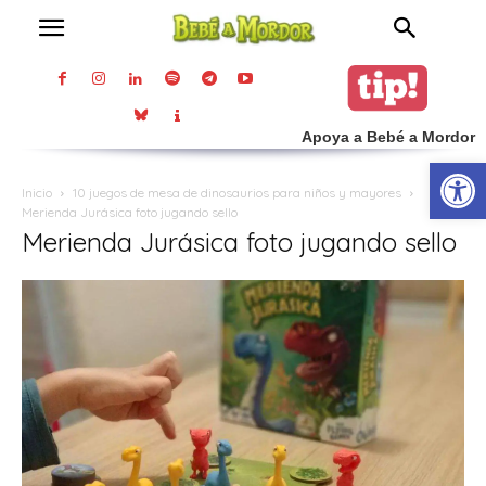
Apoya a Bebé a Mordor
Abrir
Inicio
10 juegos de mesa de dinosaurios para niños y mayores
Merienda Jurásica foto jugando sello
Merienda Jurásica foto jugando sello