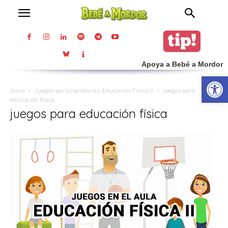
Apoya a Bebé a Mordor
Abrir
Inicio
Juegos por asignaturas: Educación Física II
juegos para
educación física
juegos para educación física