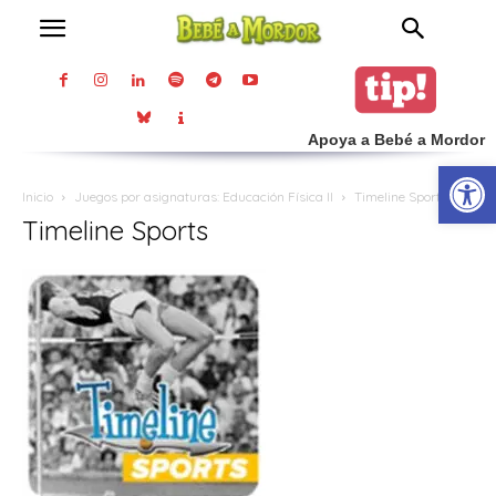
Apoya a Bebé a Mordor
Abrir
Inicio
Juegos por asignaturas: Educación Física II
Timeline Sports
Timeline Sports