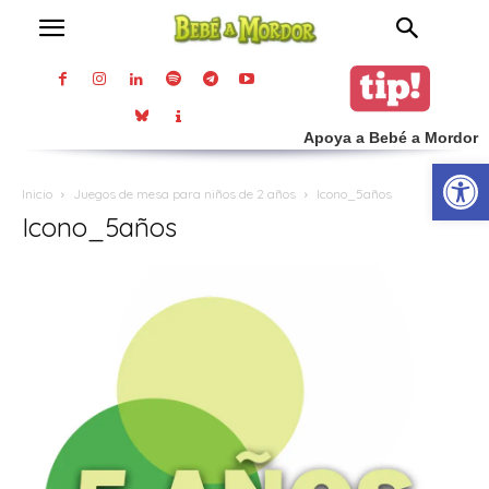
Apoya a Bebé a Mordor
Abrir
Inicio
Juegos de mesa para niños de 2 años
Icono_5años
Icono_5años