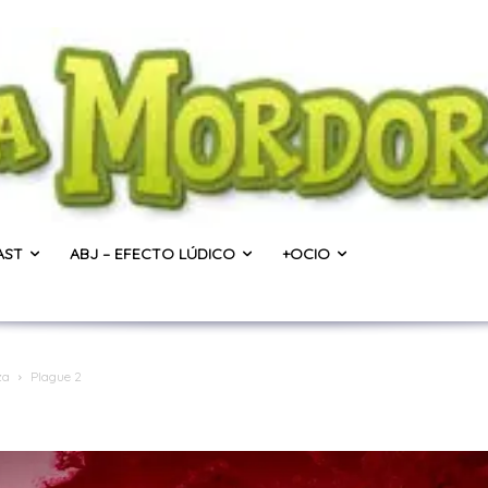
AST
ABJ – EFECTO LÚDICO
+OCIO
za
Plague 2