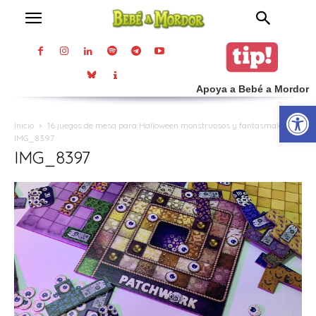
Apoya a Bebé a Mordor
Abrir
Inicio
16 juegos de mesa para Halloween monstruosos y fantasmales
IMG_8397
IMG_8397