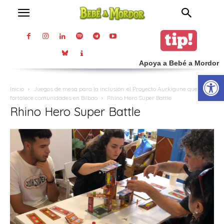
Apoya a Bebé a Mordor
Abrir
Inicio
Juegos de mesa para la inclusión: el Proyecto Aurkigune que
fortalece comunidades en Bilbao
Rhino Hero Super Battle
Rhino Hero Super Battle