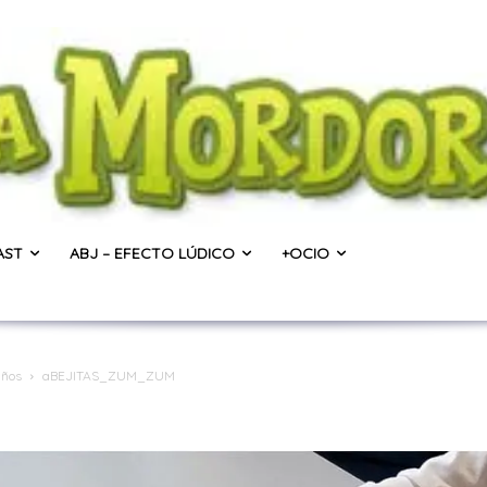
AST
ABJ – EFECTO LÚDICO
+OCIO
años
aBEJITAS_ZUM_ZUM