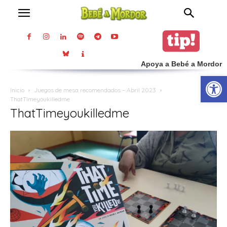
Apoya a Bebé a Mordor
Abrir
Inicio
Juegos de mesa recomendados – Abril 2023
ThatTimeyoukilledme
ThatTimeyoukilledme