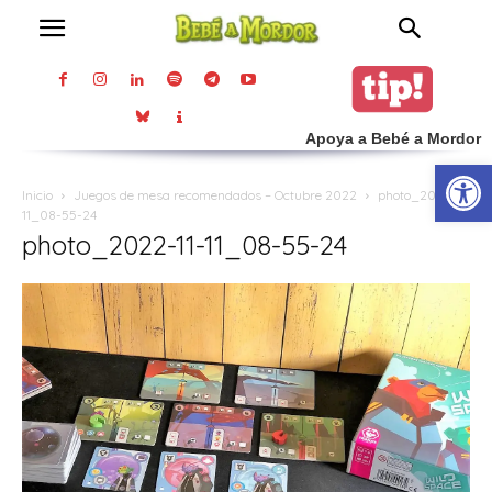
Apoya a Bebé a Mordor
Abrir
Inicio
Juegos de mesa recomendados – Octubre 2022
photo_2022-11-
11_08-55-24
photo_2022-11-11_08-55-24